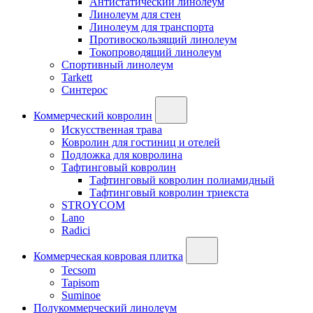
Антистатический линолеум
Линолеум для стен
Линолеум для транспорта
Противоскользящий линолеум
Токопроводящий линолеум
Спортивный линолеум
Tarkett
Синтерос
Коммерческий ковролин
Искусственная трава
Ковролин для гостиниц и отелей
Подложка для ковролина
Тафтинговый ковролин
Тафтинговый ковролин полиамидный
Тафтинговый ковролин триекста
STROYCOM
Lano
Radici
Коммерческая ковровая плитка
Tecsom
Tapisom
Suminoe
Полукоммерческий линолеум