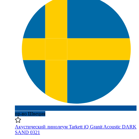
пр-во Швеция
Акустический линолеум Tarkett iQ Granit Acoustic DARK
SAND 0321