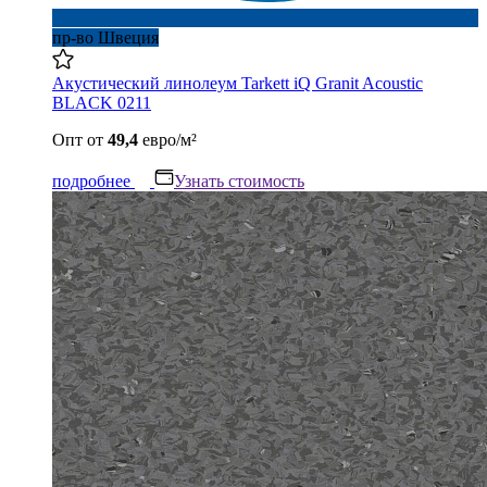
пр-во Швеция
Акустический линолеум Tarkett iQ Granit Acoustic
BLACK 0211
Опт
от
49,4
евро/м²
подробнее
Узнать стоимость