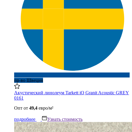
пр-во Швеция
Акустический линолеум Tarkett iQ Granit Acoustic GREY
0161
Опт
от
49,4
евро/м²
подробнее
Узнать стоимость