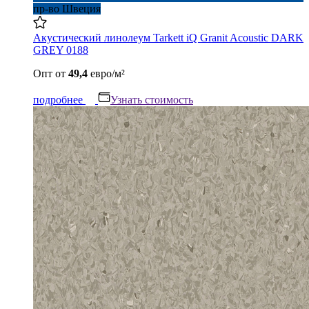
пр-во Швеция
Акустический линолеум Tarkett iQ Granit Acoustic DARK
GREY 0188
Опт
от
49,4
евро/м²
подробнее
Узнать стоимость