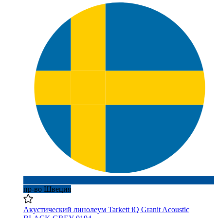
пр-во Швеция
Акустический линолеум Tarkett iQ Granit Acoustic