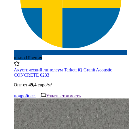
пр-во Швеция
Акустический линолеум Tarkett iQ Granit Acoustic
CONCRETE 0233
Опт
от
49,4
евро/м²
подробнее
Узнать стоимость