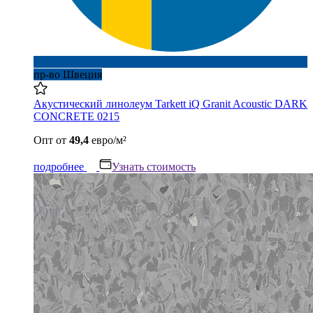
пр-во Швеция
Акустический линолеум Tarkett iQ Granit Acoustic DARK
CONCRETE 0215
Опт
от
49,4
евро/м²
подробнее
Узнать стоимость