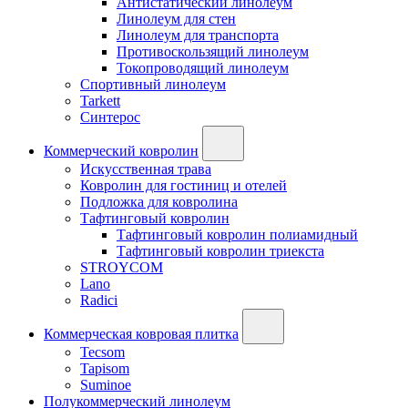
Антистатический линолеум
Линолеум для стен
Линолеум для транспорта
Противоскользящий линолеум
Токопроводящий линолеум
Спортивный линолеум
Tarkett
Синтерос
Коммерческий ковролин
Искусственная трава
Ковролин для гостиниц и отелей
Подложка для ковролина
Тафтинговый ковролин
Тафтинговый ковролин полиамидный
Тафтинговый ковролин триекста
STROYCOM
Lano
Radici
Коммерческая ковровая плитка
Tecsom
Tapisom
Suminoe
Полукоммерческий линолеум