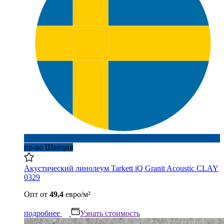
пр-во Швеция
Акустический линолеум Tarkett iQ Granit Acoustic CLAY
0329
Опт
от
49,4
евро/м²
подробнее
Узнать стоимость