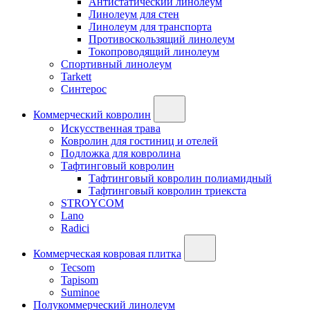
Антистатический линолеум
Линолеум для стен
Линолеум для транспорта
Противоскользящий линолеум
Токопроводящий линолеум
Спортивный линолеум
Tarkett
Синтерос
Коммерческий ковролин
Искусственная трава
Ковролин для гостиниц и отелей
Подложка для ковролина
Тафтинговый ковролин
Тафтинговый ковролин полиамидный
Тафтинговый ковролин триекста
STROYCOM
Lano
Radici
Коммерческая ковровая плитка
Tecsom
Tapisom
Suminoe
Полукоммерческий линолеум