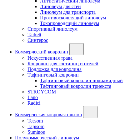
Антистатический линолеум
Линолеум для стен
Линолеум для транспорта
Противоскользящий линолеум
Токопроводящий линолеум
Спортивный линолеум
Tarkett
Синтерос
Коммерческий ковролин
Искусственная трава
Ковролин для гостиниц и отелей
Подложка для ковролина
Тафтинговый ковролин
Тафтинговый ковролин полиамидный
Тафтинговый ковролин триекста
STROYCOM
Lano
Radici
Коммерческая ковровая плитка
Tecsom
Tapisom
Suminoe
Полукоммерческий линолеум