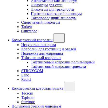
Антистатический линолеум
Линолеум для стен
Линолеум для транспорта
Противоскользящий линолеум
Токопроводящий линолеум
Спортивный линолеум
Tarkett
Синтерос
Коммерческий ковролин
Искусственная трава
Ковролин для гостиниц и отелей
Подложка для ковролина
Тафтинговый ковролин
Тафтинговый ковролин полиамидный
Тафтинговый ковролин триекста
STROYCOM
Lano
Radici
Коммерческая ковровая плитка
Tecsom
Tapisom
Suminoe
Полукоммерческий линолеум