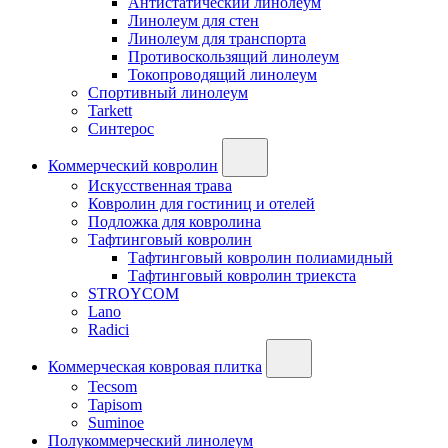
Антистатический линолеум
Линолеум для стен
Линолеум для транспорта
Противоскользящий линолеум
Токопроводящий линолеум
Спортивный линолеум
Tarkett
Синтерос
Коммерческий ковролин
Искусственная трава
Ковролин для гостиниц и отелей
Подложка для ковролина
Тафтинговый ковролин
Тафтинговый ковролин полиамидный
Тафтинговый ковролин триекста
STROYCOM
Lano
Radici
Коммерческая ковровая плитка
Tecsom
Tapisom
Suminoe
Полукоммерческий линолеум