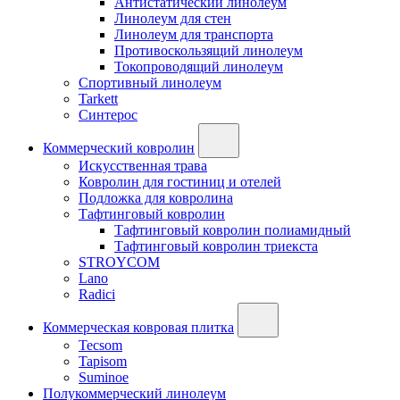
Антистатический линолеум
Линолеум для стен
Линолеум для транспорта
Противоскользящий линолеум
Токопроводящий линолеум
Спортивный линолеум
Tarkett
Синтерос
Коммерческий ковролин
Искусственная трава
Ковролин для гостиниц и отелей
Подложка для ковролина
Тафтинговый ковролин
Тафтинговый ковролин полиамидный
Тафтинговый ковролин триекста
STROYCOM
Lano
Radici
Коммерческая ковровая плитка
Tecsom
Tapisom
Suminoe
Полукоммерческий линолеум