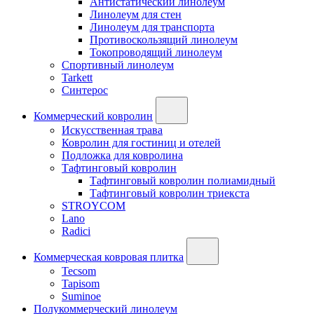
Антистатический линолеум
Линолеум для стен
Линолеум для транспорта
Противоскользящий линолеум
Токопроводящий линолеум
Спортивный линолеум
Tarkett
Синтерос
Коммерческий ковролин
Искусственная трава
Ковролин для гостиниц и отелей
Подложка для ковролина
Тафтинговый ковролин
Тафтинговый ковролин полиамидный
Тафтинговый ковролин триекста
STROYCOM
Lano
Radici
Коммерческая ковровая плитка
Tecsom
Tapisom
Suminoe
Полукоммерческий линолеум