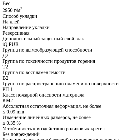
Вес
2
2950 г/м
Способ укладки
На клей
Направление укладки
Реверсивная
Дополнительный защитный слой, лак
iQ PUR
Группа по дымообразующей способности
Д2
Группа по токсичности продуктов горения
Т2
Группа по воспламеняемости
В2
Группа по распространению пламени по поверхности
РП 1
Класс пожарной опасности материала
КМ2
Абсолютная остаточная деформация, не более
≤ 0.09 mm
Изменение линейных размеров, не более
≤ 0.35 %
Устойчивость к воздействию роликовых кресел
Без повреждений
Влияние на развитие бактерий и микроорганизмов на