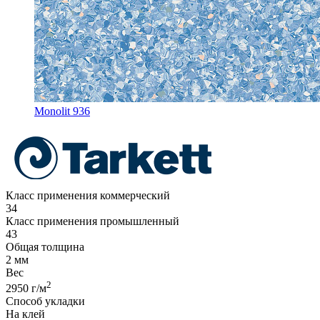
Monolit 936
Класс применения коммерческий
34
Класс применения промышленный
43
Общая толщина
2 мм
Вес
2
2950 г/м
Способ укладки
На клей