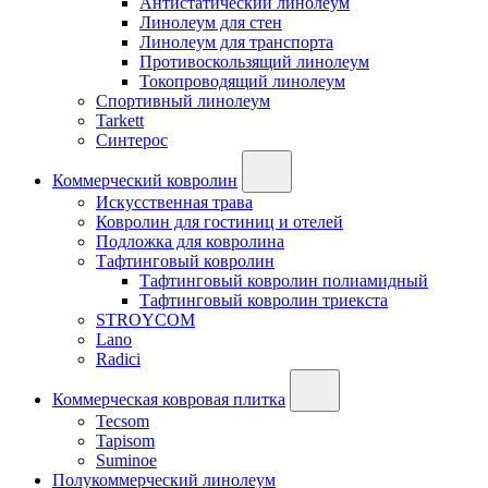
Антистатический линолеум
Линолеум для стен
Линолеум для транспорта
Противоскользящий линолеум
Токопроводящий линолеум
Спортивный линолеум
Tarkett
Синтерос
Коммерческий ковролин
Искусственная трава
Ковролин для гостиниц и отелей
Подложка для ковролина
Тафтинговый ковролин
Тафтинговый ковролин полиамидный
Тафтинговый ковролин триекста
STROYCOM
Lano
Radici
Коммерческая ковровая плитка
Tecsom
Tapisom
Suminoe
Полукоммерческий линолеум