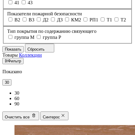
41
43
Показатели пожарной безопасности
В2
В3
Д2
Д3
КМ2
РП1
Т1
Т2
Тип покрытия по содержанию связующего
группа M
группа P
Показать
Сбросить
Товары
Коллекции
Фильтр
Показано
30
30
60
90
Очистить все
Синтерос