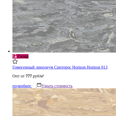
Склад
Гомогенный линолеум Синтерос Horizon Horizon 013
Опт
от
777
руб/м²
подробнее
Узнать стоимость