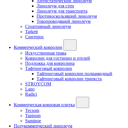
Антистатический линолеум
Линолеум для стен
Линолеум для транспорта
Противоскользящий линолеум
Токопроводящий линолеум
Спортивный линолеум
Tarkett
Синтерос
Коммерческий ковролин
Искусственная трава
Ковролин для гостиниц и отелей
Подложка для ковролина
Тафтинговый ковролин
Тафтинговый ковролин полиамидный
Тафтинговый ковролин триекста
STROYCOM
Lano
Radici
Коммерческая ковровая плитка
Tecsom
Tapisom
Suminoe
Полукоммерческий линолеум