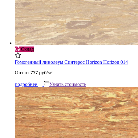
Склад
Гомогенный линолеум Синтерос Horizon Horizon 014
Опт
от
777
руб/м²
подробнее
Узнать стоимость