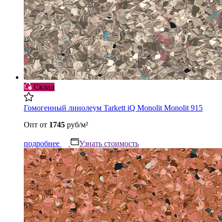
Склад
Гомогенный линолеум Tarkett iQ Monolit Monolit 915
Опт
от
1745
руб/м²
подробнее
Узнать стоимость