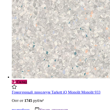
Склад
Гомогенный линолеум Tarkett iQ Monolit Monolit 933
Опт
от
1745
руб/м²
подробнее
Узнать стоимость