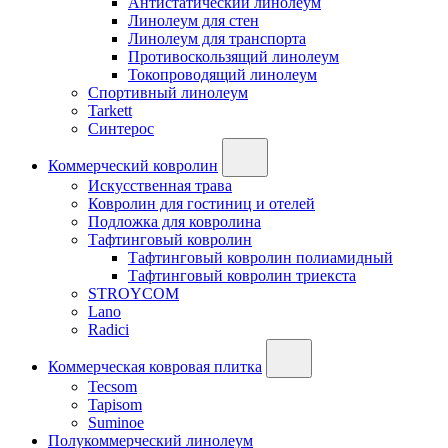
Антистатический линолеум
Линолеум для стен
Линолеум для транспорта
Противоскользящий линолеум
Токопроводящий линолеум
Спортивный линолеум
Tarkett
Синтерос
Коммерческий ковролин
Искусственная трава
Ковролин для гостиниц и отелей
Подложка для ковролина
Тафтинговый ковролин
Тафтинговый ковролин полиамидный
Тафтинговый ковролин триекста
STROYCOM
Lano
Radici
Коммерческая ковровая плитка
Tecsom
Tapisom
Suminoe
Полукоммерческий линолеум