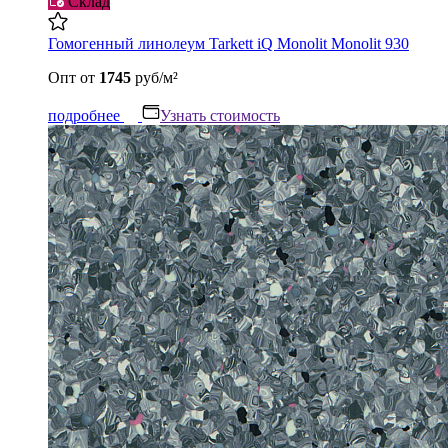
Склад
Гомогенный линолеум Tarkett iQ Monolit Monolit 930
Опт
от
1745
руб/м²
подробнее
Узнать стоимость