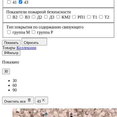
41
43
Показатели пожарной безопасности
В2
В3
Д2
Д3
КМ2
РП1
Т1
Т2
Тип покрытия по содержанию связующего
группа M
группа P
Показать
Сбросить
Товары
Коллекции
Фильтр
Показано
30
30
60
90
Очистить все
43