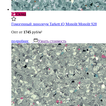
Склад
Гомогенный линолеум Tarkett iQ Monolit Monolit 928
Опт
от
1745
руб/м²
подробнее
Узнать стоимость