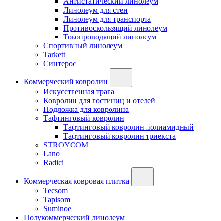
Антистатический линолеум
Линолеум для стен
Линолеум для транспорта
Противоскользящий линолеум
Токопроводящий линолеум
Спортивный линолеум
Tarkett
Синтерос
Коммерческий ковролин
Искусственная трава
Ковролин для гостиниц и отелей
Подложка для ковролина
Тафтинговый ковролин
Тафтинговый ковролин полиамидный
Тафтинговый ковролин триекста
STROYCOM
Lano
Radici
Коммерческая ковровая плитка
Tecsom
Tapisom
Suminoe
Полукоммерческий линолеум