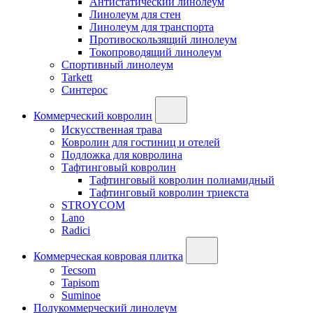
Антистатический линолеум
Линолеум для стен
Линолеум для транспорта
Противоскользящий линолеум
Токопроводящий линолеум
Спортивный линолеум
Tarkett
Синтерос
Коммерческий ковролин
Искусственная трава
Ковролин для гостиниц и отелей
Подложка для ковролина
Тафтинговый ковролин
Тафтинговый ковролин полиамидный
Тафтинговый ковролин триекста
STROYCOM
Lano
Radici
Коммерческая ковровая плитка
Tecsom
Tapisom
Suminoe
Полукоммерческий линолеум