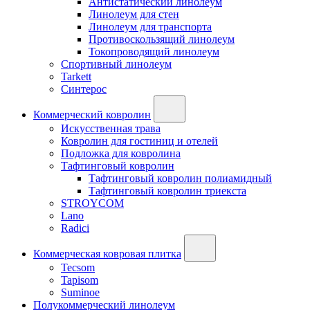
Антистатический линолеум
Линолеум для стен
Линолеум для транспорта
Противоскользящий линолеум
Токопроводящий линолеум
Спортивный линолеум
Tarkett
Синтерос
Коммерческий ковролин
Искусственная трава
Ковролин для гостиниц и отелей
Подложка для ковролина
Тафтинговый ковролин
Тафтинговый ковролин полиамидный
Тафтинговый ковролин триекста
STROYCOM
Lano
Radici
Коммерческая ковровая плитка
Tecsom
Tapisom
Suminoe
Полукоммерческий линолеум