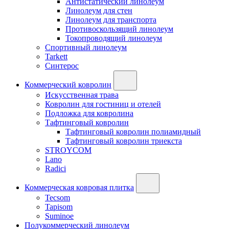
Антистатический линолеум
Линолеум для стен
Линолеум для транспорта
Противоскользящий линолеум
Токопроводящий линолеум
Спортивный линолеум
Tarkett
Синтерос
Коммерческий ковролин
Искусственная трава
Ковролин для гостиниц и отелей
Подложка для ковролина
Тафтинговый ковролин
Тафтинговый ковролин полиамидный
Тафтинговый ковролин триекста
STROYCOM
Lano
Radici
Коммерческая ковровая плитка
Tecsom
Tapisom
Suminoe
Полукоммерческий линолеум