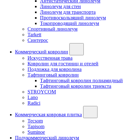
Антистатический линолеум
Линолеум для стен
Линолеум для транспорта
Противоскользящий линолеум
Токопроводящий линолеум
Спортивный линолеум
Tarkett
Синтерос
Коммерческий ковролин
Искусственная трава
Ковролин для гостиниц и отелей
Подложка для ковролина
Тафтинговый ковролин
Тафтинговый ковролин полиамидный
Тафтинговый ковролин триекста
STROYCOM
Lano
Radici
Коммерческая ковровая плитка
Tecsom
Tapisom
Suminoe
Полукоммерческий линолеум