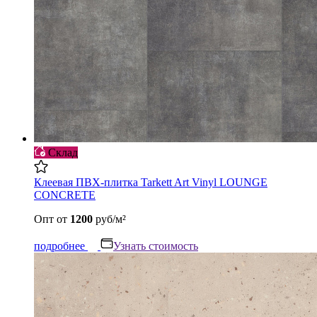
Склад
Клеевая ПВХ-плитка Tarkett Art Vinyl LOUNGE
CONCRETE
Опт
от
1200
руб/м²
подробнее
Узнать стоимость