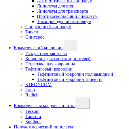
Антистатический линолеум
Линолеум для стен
Линолеум для транспорта
Противоскользящий линолеум
Токопроводящий линолеум
Спортивный линолеум
Tarkett
Синтерос
Коммерческий ковролин
Искусственная трава
Ковролин для гостиниц и отелей
Подложка для ковролина
Тафтинговый ковролин
Тафтинговый ковролин полиамидный
Тафтинговый ковролин триекста
STROYCOM
Lano
Radici
Коммерческая ковровая плитка
Tecsom
Tapisom
Suminoe
Полукоммерческий линолеум