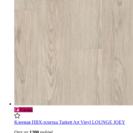
Склад
Клеевая ПВХ-плитка Tarkett Art Vinyl LOUNGE JOEY
Опт
от
1200
руб/м²