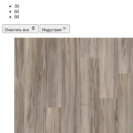
30
60
90
Очистить все
Индустрия