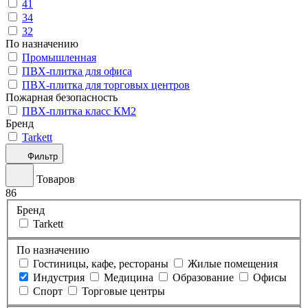
41
34
32
По назначению
Промышленная
ПВХ-плитка для офиса
ПВХ-плитка для торговых центров
Пожарная безопасность
ПВХ-плитка класс КМ2
Бренд
Tarkett
Фильтр
Товаров
86
Бренд
Tarkett
По назначению
Гостиницы, кафе, рестораны
Жилые помещения
Индустрия
Медицина
Образование
Офисы
Спорт
Торговые центры