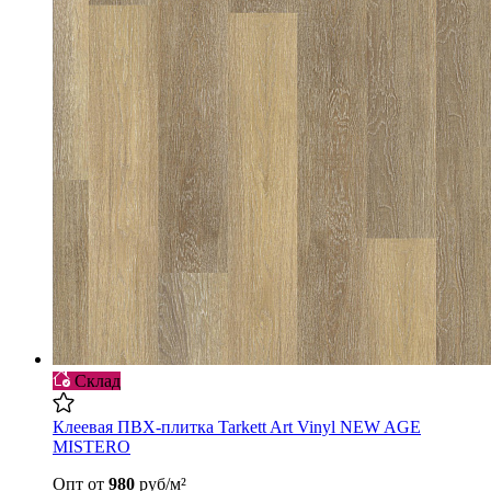
Склад
Клеевая ПВХ-плитка Tarkett Art Vinyl NEW AGE
MISTERO
Опт
от
980
руб/м²