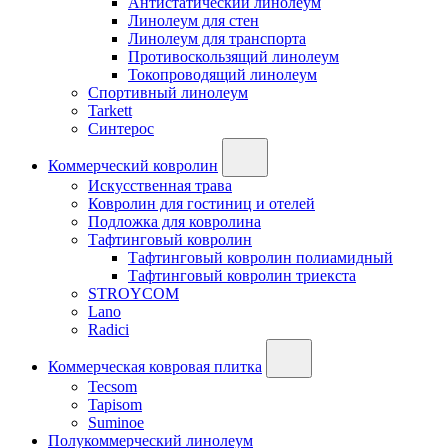
Антистатический линолеум
Линолеум для стен
Линолеум для транспорта
Противоскользящий линолеум
Токопроводящий линолеум
Спортивный линолеум
Tarkett
Синтерос
Коммерческий ковролин
Искусственная трава
Ковролин для гостиниц и отелей
Подложка для ковролина
Тафтинговый ковролин
Тафтинговый ковролин полиамидный
Тафтинговый ковролин триекста
STROYCOM
Lano
Radici
Коммерческая ковровая плитка
Tecsom
Tapisom
Suminoe
Полукоммерческий линолеум