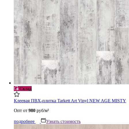
Склад
Клеевая ПВХ-плитка Tarkett Art Vinyl NEW AGE MISTY
Опт
от
980
руб/м²
подробнее
Узнать стоимость