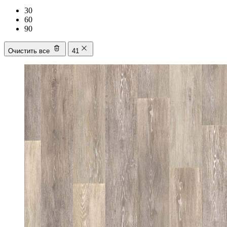
30
60
90
Очистить все
41