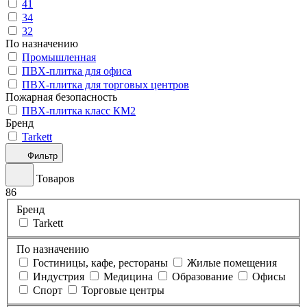
41
34
32
По назначению
Промышленная
ПВХ-плитка для офиса
ПВХ-плитка для торговых центров
Пожарная безопасность
ПВХ-плитка класс КМ2
Бренд
Tarkett
Фильтр
Товаров
86
Бренд
Tarkett
По назначению
Гостиницы, кафе, рестораны
Жилые помещения
Индустрия
Медицина
Образование
Офисы
Спорт
Торговые центры