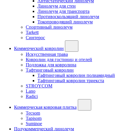
Антистатический линолеум
Линолеум для стен
Линолеум для транспорта
Противоскользящий линолеум
Токопроводящий линолеум
Спортивный линолеум
Tarkett
Синтерос
Коммерческий ковролин
Искусственная трава
Ковролин для гостиниц и отелей
Подложка для ковролина
Тафтинговый ковролин
Тафтинговый ковролин полиамидный
Тафтинговый ковролин триекста
STROYCOM
Lano
Radici
Коммерческая ковровая плитка
Tecsom
Tapisom
Suminoe
Полукоммерческий линолеум