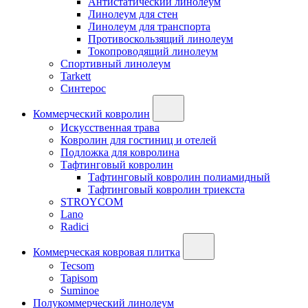
Антистатический линолеум
Линолеум для стен
Линолеум для транспорта
Противоскользящий линолеум
Токопроводящий линолеум
Спортивный линолеум
Tarkett
Синтерос
Коммерческий ковролин
Искусственная трава
Ковролин для гостиниц и отелей
Подложка для ковролина
Тафтинговый ковролин
Тафтинговый ковролин полиамидный
Тафтинговый ковролин триекста
STROYCOM
Lano
Radici
Коммерческая ковровая плитка
Tecsom
Tapisom
Suminoe
Полукоммерческий линолеум