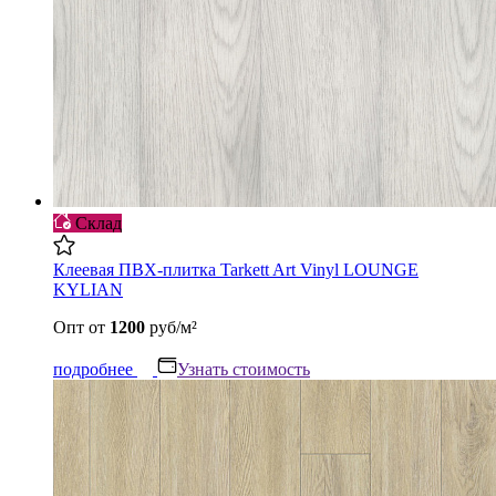
Склад
Клеевая ПВХ-плитка Tarkett Art Vinyl LOUNGE
KYLIAN
Опт
от
1200
руб/м²
подробнее
Узнать стоимость