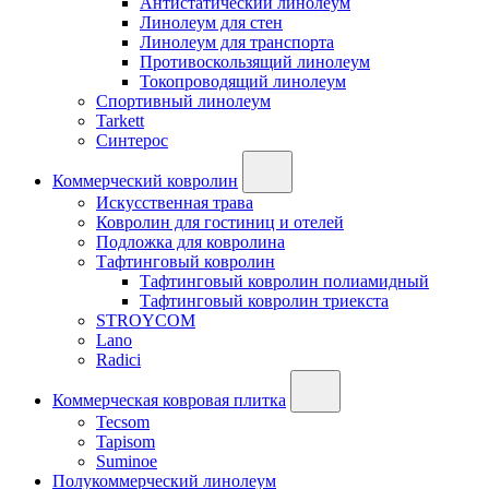
Антистатический линолеум
Линолеум для стен
Линолеум для транспорта
Противоскользящий линолеум
Токопроводящий линолеум
Спортивный линолеум
Tarkett
Синтерос
Коммерческий ковролин
Искусственная трава
Ковролин для гостиниц и отелей
Подложка для ковролина
Тафтинговый ковролин
Тафтинговый ковролин полиамидный
Тафтинговый ковролин триекста
STROYCOM
Lano
Radici
Коммерческая ковровая плитка
Tecsom
Tapisom
Suminoe
Полукоммерческий линолеум