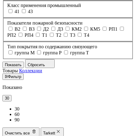
Класс применения промышленный
41
43
Показатели пожарной безопасности
В2
В3
Д2
Д3
КМ2
КМ5
РП1
РП2
РП4
Т1
Т2
Т3
Т4
Тип покрытия по содержанию связующего
группа M
группа P
группа T
Показать
Сбросить
Товары
Коллекции
Фильтр
Показано
30
30
60
90
Очистить все
Tarkett