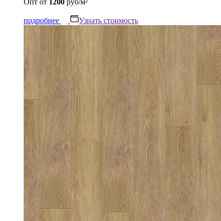
Опт
от
1200
руб/м²
подробнее
Узнать стоимость