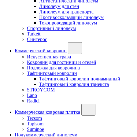
Антистатический линолеум
Линолеум для стен
Линолеум для транспорта
Противоскользящий линолеум
Токопроводящий линолеум
Спортивный линолеум
Tarkett
Синтерос
Коммерческий ковролин
Искусственная трава
Ковролин для гостиниц и отелей
Подложка для ковролина
Тафтинговый ковролин
Тафтинговый ковролин полиамидный
Тафтинговый ковролин триекста
STROYCOM
Lano
Radici
Коммерческая ковровая плитка
Tecsom
Tapisom
Suminoe
Полукоммерческий линолеум