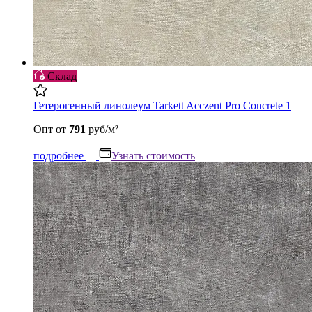
Склад
Гетерогенный линолеум Tarkett Acczent Pro Concrete 1
Опт
от
791
руб/м²
подробнее
Узнать стоимость