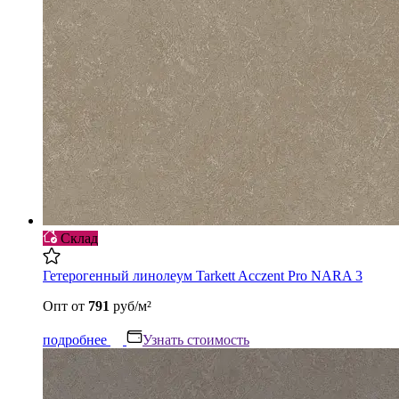
Склад
Гетерогенный линолеум Tarkett Acczent Pro NARA 3
Опт
от
791
руб/м²
подробнее
Узнать стоимость