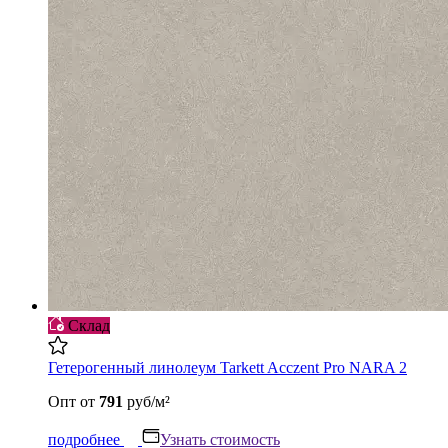
Склад
Гетерогенный линолеум Tarkett Acczent Pro NARA 2
Опт
от
791
руб/м²
подробнее
Узнать стоимость