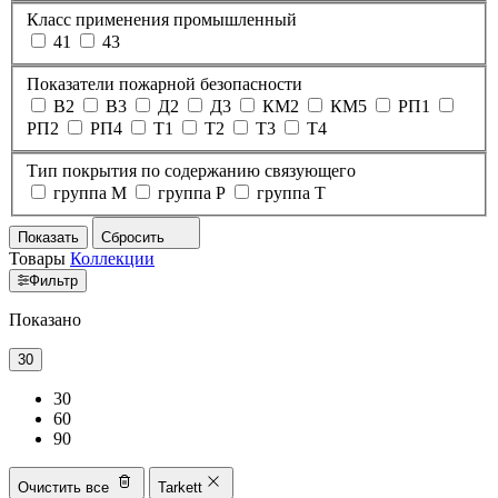
Класс применения промышленный
41
43
Показатели пожарной безопасности
В2
В3
Д2
Д3
КМ2
КМ5
РП1
РП2
РП4
Т1
Т2
Т3
Т4
Тип покрытия по содержанию связующего
группа M
группа P
группа T
Показать
Сбросить
Товары
Коллекции
Фильтр
Показано
30
30
60
90
Очистить все
Tarkett