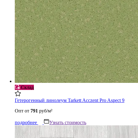
Склад
Гетерогенный линолеум Tarkett Acczent Pro Aspect 9
Опт
от
791
руб/м²
подробнее
Узнать стоимость