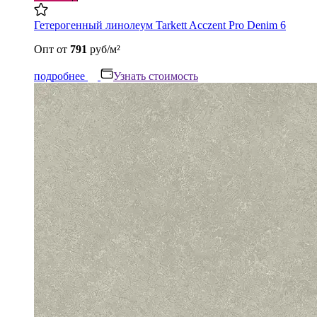
Гетерогенный линолеум Tarkett Acczent Pro Denim 6
Опт
от
791
руб/м²
подробнее
Узнать стоимость