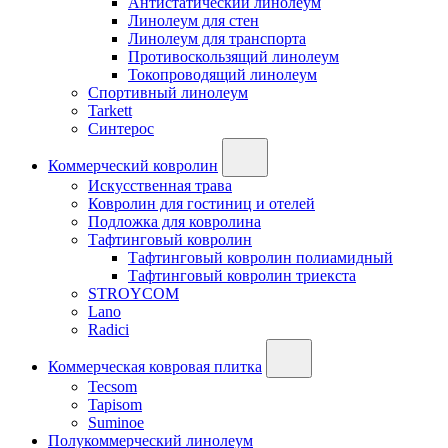
Антистатический линолеум
Линолеум для стен
Линолеум для транспорта
Противоскользящий линолеум
Токопроводящий линолеум
Спортивный линолеум
Tarkett
Синтерос
Коммерческий ковролин
Искусственная трава
Ковролин для гостиниц и отелей
Подложка для ковролина
Тафтинговый ковролин
Тафтинговый ковролин полиамидный
Тафтинговый ковролин триекста
STROYCOM
Lano
Radici
Коммерческая ковровая плитка
Tecsom
Tapisom
Suminoe
Полукоммерческий линолеум