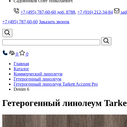
Cадовников Олег Николаевич
+7 (495) 787-60-60 доб. 8788
,
+7 (916) 212-34-84
sad
+7 (495) 787-60-60
Заказать звонок
0
0
Главная
Каталог
Коммерческий линолеум
Гетерогенный линолеум
Гетерогенный линолеум Tarkett Acczent Pro
Denim 6
Гетерогенный линолеум Tarket