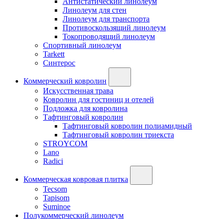
Антистатический линолеум
Линолеум для стен
Линолеум для транспорта
Противоскользящий линолеум
Токопроводящий линолеум
Спортивный линолеум
Tarkett
Синтерос
Коммерческий ковролин
Искусственная трава
Ковролин для гостиниц и отелей
Подложка для ковролина
Тафтинговый ковролин
Тафтинговый ковролин полиамидный
Тафтинговый ковролин триекста
STROYCOM
Lano
Radici
Коммерческая ковровая плитка
Tecsom
Tapisom
Suminoe
Полукоммерческий линолеум