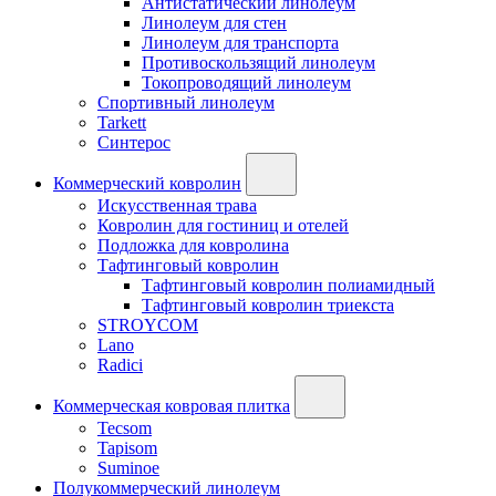
Антистатический линолеум
Линолеум для стен
Линолеум для транспорта
Противоскользящий линолеум
Токопроводящий линолеум
Спортивный линолеум
Tarkett
Синтерос
Коммерческий ковролин
Искусственная трава
Ковролин для гостиниц и отелей
Подложка для ковролина
Тафтинговый ковролин
Тафтинговый ковролин полиамидный
Тафтинговый ковролин триекста
STROYCOM
Lano
Radici
Коммерческая ковровая плитка
Tecsom
Tapisom
Suminoe
Полукоммерческий линолеум