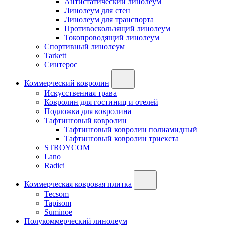
Антистатический линолеум
Линолеум для стен
Линолеум для транспорта
Противоскользящий линолеум
Токопроводящий линолеум
Спортивный линолеум
Tarkett
Синтерос
Коммерческий ковролин
Искусственная трава
Ковролин для гостиниц и отелей
Подложка для ковролина
Тафтинговый ковролин
Тафтинговый ковролин полиамидный
Тафтинговый ковролин триекста
STROYCOM
Lano
Radici
Коммерческая ковровая плитка
Tecsom
Tapisom
Suminoe
Полукоммерческий линолеум