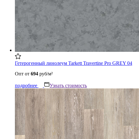
Гетерогенный линолеум Tarkett Travertine Pro GREY 04
Опт
от
694
руб/м²
подробнее
Узнать стоимость