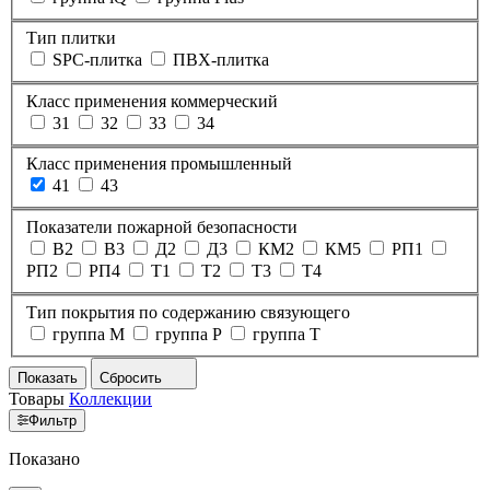
Тип плитки
SPC-плитка
ПВХ-плитка
Класс применения коммерческий
31
32
33
34
Класс применения промышленный
41
43
Показатели пожарной безопасности
В2
В3
Д2
Д3
КМ2
КМ5
РП1
РП2
РП4
Т1
Т2
Т3
Т4
Тип покрытия по содержанию связующего
группа M
группа P
группа T
Показать
Сбросить
Товары
Коллекции
Фильтр
Показано