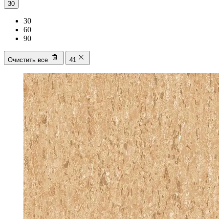
30
30
60
90
Очистить все
41