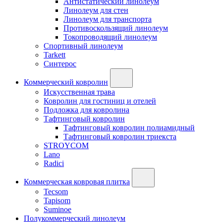
Антистатический линолеум
Линолеум для стен
Линолеум для транспорта
Противоскользящий линолеум
Токопроводящий линолеум
Спортивный линолеум
Tarkett
Синтерос
Коммерческий ковролин
Искусственная трава
Ковролин для гостиниц и отелей
Подложка для ковролина
Тафтинговый ковролин
Тафтинговый ковролин полиамидный
Тафтинговый ковролин триекста
STROYCOM
Lano
Radici
Коммерческая ковровая плитка
Tecsom
Tapisom
Suminoe
Полукоммерческий линолеум