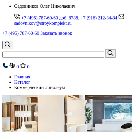
Cадовников Олег Николаевич
+7 (495) 787-60-60 доб. 8788
,
+7 (916) 212-34-84
sadovnikov@stroykomplekt.ru
+7 (495) 787-60-60
Заказать звонок
0
0
Главная
Каталог
Коммерческий линолеум